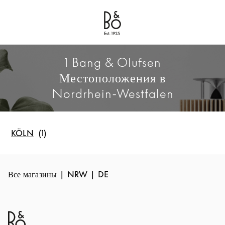
Bang & Olufsen - Exist to Create
Link Opens in New Tab
1 Bang & Olufsen
Местоположения в
Nordrhein-Westfalen
KÖLN
Все магазины
NRW
DE