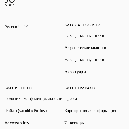
B&O CATEGORIES
Русский
Link Opens 
Накладные наушники
Link Opens 
Акустические колонки
Link Opens 
Накладные наушники
Link Opens in New Ta
Аксессуары
B&O POLICIES
B&O COMPANY
Link Opens in New Tab
Link Opens in New Tab
Политика конфиденциальности
Пресса
Link Opens in New Tab
Link O
Файлы (Cookie Policy)
Корпоративная информация
Link Opens in New Tab
Link Opens in New Tab
Accessibility
Инвесторы