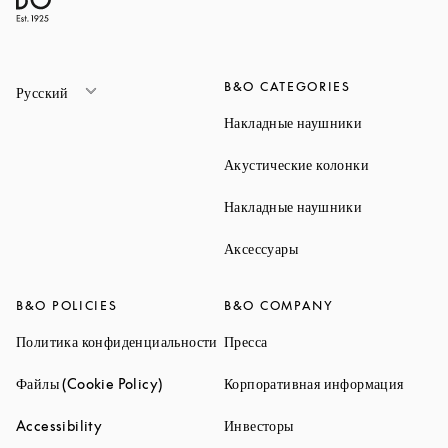
B&O CATEGORIES
Русский
Link Opens 
Накладные наушники
Link Opens 
Акустические колонки
Link Opens 
Накладные наушники
Link Opens in New Ta
Аксессуары
B&O POLICIES
B&O COMPANY
Link Opens in New Tab
Link Opens in New Tab
Политика конфиденциальности
Пресса
Link Opens in New Tab
Link O
Файлы (Cookie Policy)
Корпоративная информация
Link Opens in New Tab
Link Opens in New Tab
Accessibility
Инвесторы