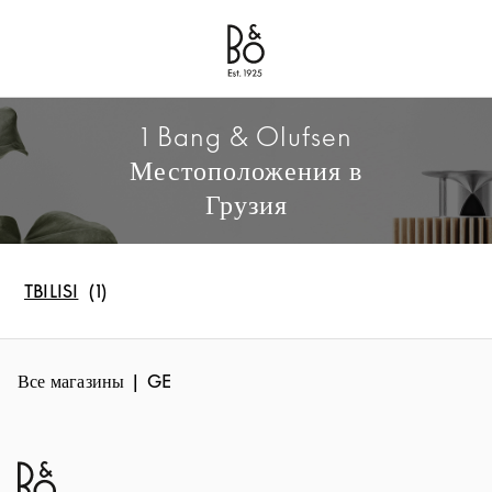
Bang & Olufsen - Exist to Create
Link Opens in New Tab
1 Bang & Olufsen
Местоположения в
Грузия
TBILISI
Все магазины
GE