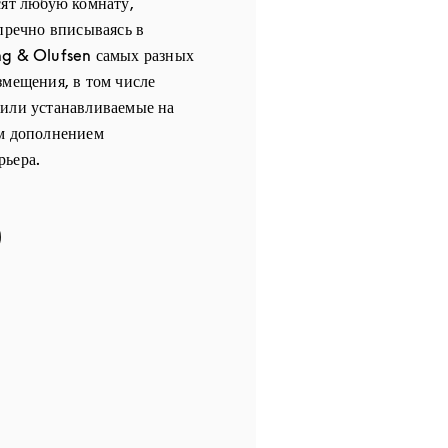
сят любую комнату,
упречно вписываясь в
ng & Olufsen самых разных
змещения, в том числе
 или устанавливаемые на
ым дополнением
рьера.
 in New Tab