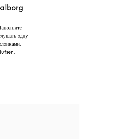
Aalborg
Наполните
слушать одну
олонками.
lufsen.