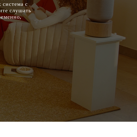
 система с
тите слушать
ременно,