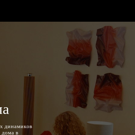
ма
ых динамиков
 дома в