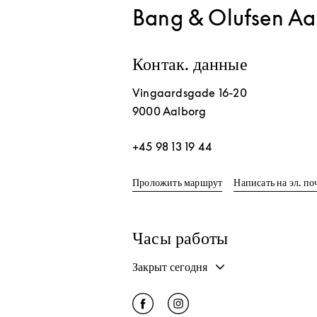
Bang & Olufsen Aa
Контак. данные
Vingaardsgade 16-20
9000
Aalborg
+45 98 13 19 44
Link Opens in New T
Проложить маршрут
Написать на эл. по
Часы работы
Закрыт сегодня
Click to open Facebook
Link Opens in New Tab
Click to open Instagram
Link Opens in New Tab