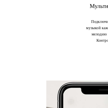
Мульти
Подключи
музыкой каж
мелодию 
Контро
Изображение события