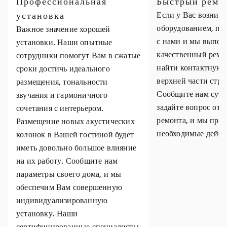
Профессиональная
Быстрый ремо
установка
Если у Вас возник
оборудованием, пр
Важное значение хорошей
с нами и мы выпол
установки. Наши опытные
качественный ремо
сотрудники помогут Вам в сжатые
найти контактную
сроки достичь идеального
верхней части стр
размещения, тональности
Сообщите нам суть
звучания и гармоничного
задайте вопрос отн
сочетания с интерьером.
ремонта, и мы пре
Размещение новых акустических
необходимые дейст
колонок в Вашей гостиной будет
иметь довольно большое влияние
на их работу. Сообщите нам
параметры своего дома, и мы
обеспечим Вам совершенную
индивидуализированную
установку. Наши
сертифицированные специалисты