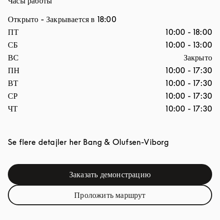
Часы работы
Открыто
- Закрывается в
18:00
День недели
Часы
ПТ
10:00
-
18:00
СБ
10:00
-
13:00
ВС
Закрыто
ПН
10:00
-
17:30
ВТ
10:00
-
17:30
СР
10:00
-
17:30
ЧТ
10:00
-
17:30
Link Opens i
Se flere detajler her
Bang & Olufsen-Viborg
Заказать демонстрацию
Link Opens in New Tab
Проложить маршрут
Link Opens in New Tab