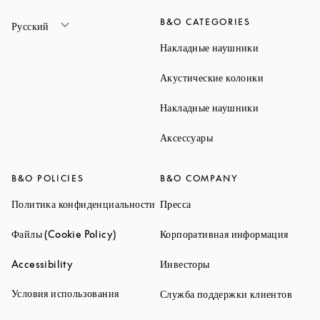
B&O CATEGORIES
Русский
Link Opens 
Накладные наушники
Link Opens 
Акустические колонки
Link Opens 
Накладные наушники
Link Opens in New Ta
Аксессуары
B&O POLICIES
B&O COMPANY
Link Opens in New Tab
Link Opens in New Tab
Политика конфиденциальности
Пресса
Link Opens in New Tab
Link O
Файлы (Cookie Policy)
Корпоративная информация
Link Opens in New Tab
Link Opens in New Tab
Accessibility
Инвесторы
Link Opens in New Tab
Условия использования
Link 
Служба поддержки клиентов