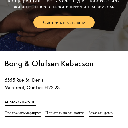
конференций – есть модели для любого стиля
жизни – и все с исключительным звуком.
Смотреть в магазине
Link Opens in New Tab
Bang & Olufsen Kebecson
6555 Rue St. Denis
Montreal
,
Quebec
H2S 2S1
+1 514-270-7900
Link Opens in New Tab
Link Op
Проложить маршрут
Написать на эл. почту
Заказать демо