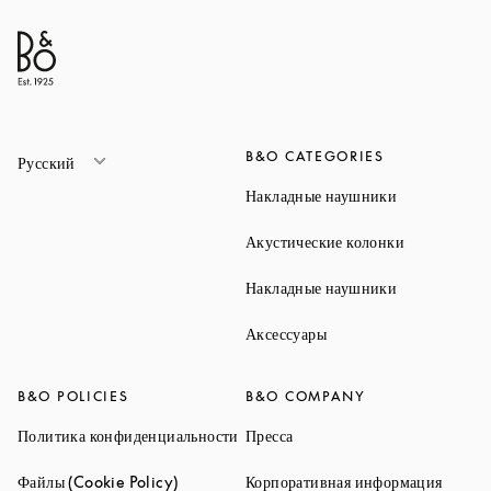
B&O CATEGORIES
Русский
Link Opens 
Накладные наушники
Link Opens 
Акустические колонки
Link Opens 
Накладные наушники
Link Opens in New Ta
Аксессуары
B&O POLICIES
B&O COMPANY
Link Opens in New Tab
Link Opens in New Tab
Политика конфиденциальности
Пресса
Link Opens in New Tab
Link O
Файлы (Cookie Policy)
Корпоративная информация