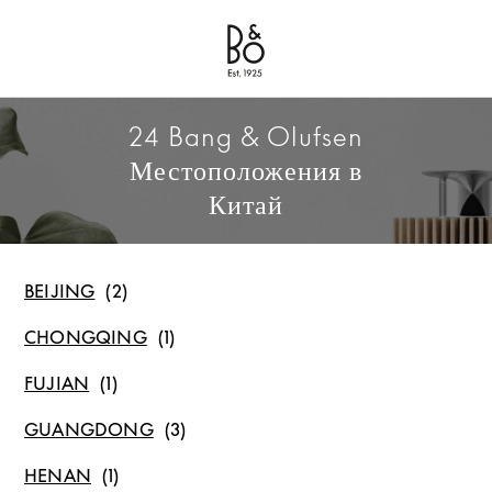
Bang & Olufsen - Exist to Create
Link Opens in New Tab
24 Bang & Olufsen
Местоположения в
Китай
BEIJING
CHONGQING
FUJIAN
GUANGDONG
HENAN