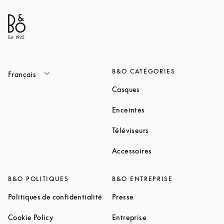
B&O CATÉGORIES
Français
Link Opens in New Tab
Casques
Link Opens in New Tab
Enceintes
Link Opens in New Ta
Téléviseurs
Link Opens in New Ta
Accessoires
B&O POLITIQUES
B&O ENTREPRISE
Link Opens in New Tab
Link Opens in New Tab
Politiques de confidentialité
Presse
Link Opens in New Tab
Link Opens in New Tab
Cookie Policy
Entreprise