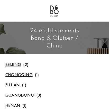
Bang & Olufsen - Exist to Create
Link Opens in New Tab
24 établissements
Bang & Olufsen /
Chine
BEIJING
CHONGQING
FUJIAN
GUANGDONG
HENAN