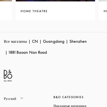
HOME THEATRE
H
Все магазины
CN
Guangdong
Shenzhen
1881 Baoan Nan Road
B&O CATEGORIES
Русский
Link Opens 
Накладные наушники