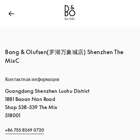
Bang & Olufsen - Exist to Create
Link Opens in New
Bang & Olufsen(罗湖万象城店) Shenzhen The
MixC
Контактная информация
Guangdong
Shenzhen
Luohu District
1881 Baoan Nan Road
Shop 538-539 The Mix
518001
+86 755 8269 0720