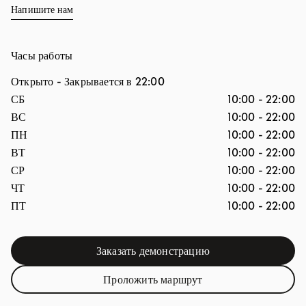
Напишите нам
Часы работы
Открыто
- Закрывается в
22:00
День недели
Часы
СБ
10:00
-
22:00
ВС
10:00
-
22:00
ПН
10:00
-
22:00
ВТ
10:00
-
22:00
СР
10:00
-
22:00
ЧТ
10:00
-
22:00
ПТ
10:00
-
22:00
Заказать демонстрацию
Link Opens in New Tab
Проложить маршрут
Link Opens in New Tab