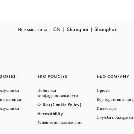
Все магазины
CN
Shanghai
Shanghai
GORIES
B&O POLICIES
B&O COMPANY
Link Opens in New Tab
Link Opens 
 наушники
Политика
Пресса
Link Opens in New Tab
конфиденциальности
Link Opens in New Tab
ие колонки
Корпоративная ин
Link Opens in New Tab
Файлы (Cookie Policy)
Link Opens in New Tab
Link Op
 наушники
Инвесторы
Link Opens in New Tab
Accessibility
Link Opens in New Tab
ы
Служба поддержки
Link Opens in New Tab
Условия использования