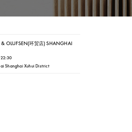
 & OLUFSEN(环贸店) SHANGHAI
M
-
22:30
ai
Shanghai
Xuhui District