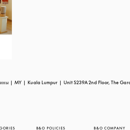
зины
MY
Kuala Lumpur
Unit S239A 2nd Floor, The Gar
GORIES
B&O POLICIES
B&O COMPANY