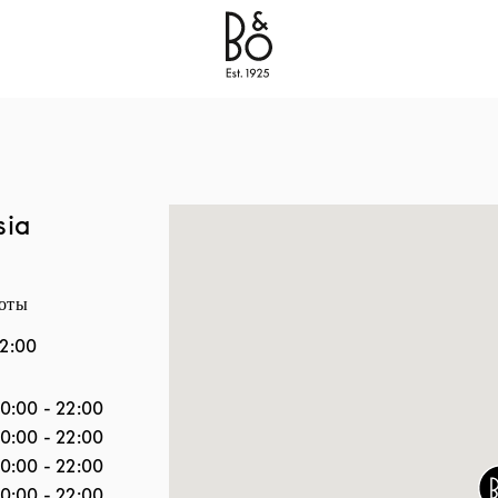
Bang & Olufsen - Exist to Create
Link Opens in New
sia
боты
2:00
ели
Часы
10:00
-
22:00
10:00
-
22:00
10:00
-
22:00
10:00
-
22:00