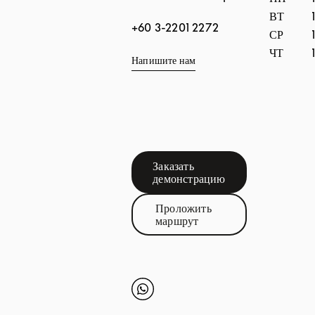
ВТ
+60 3-2201 2272
СР
ЧТ
Напишите нам
Заказать
Link Opens in New Tab
демонстрацию
Проложить
Link Opens in New Tab
маршрут
Click to open Whatsapp
Link Opens in New Tab