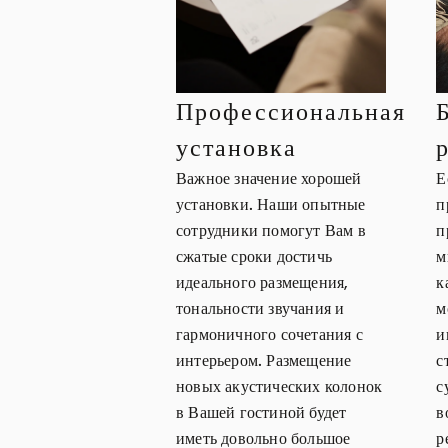
Профессиональная
установка
Важное значение хорошей
Е
установки. Наши опытные
п
сотрудники помогут Вам в
п
сжатые сроки достичь
м
идеального размещения,
к
тональности звучания и
м
гармоничного сочетания с
и
интерьером. Размещение
с
новых акустических колонок
с
в Вашей гостиной будет
в
иметь довольно большое
р