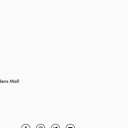
dens Mall
Facebook
Link Opens in New Tab
Instagram
Link Opens in New Tab
Twitter
Link Opens in New Tab
YouTube
Link Opens in New Tab