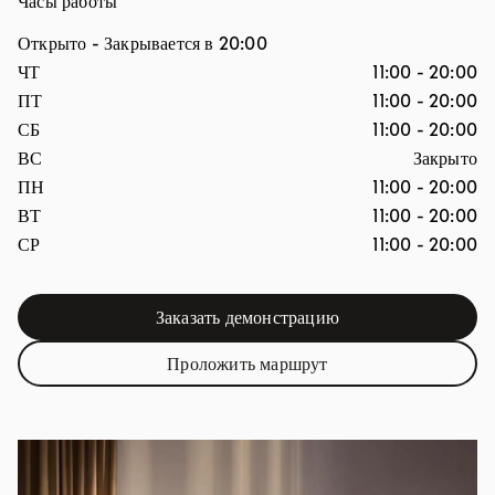
Часы работы
Открыто
- Закрывается в
20:00
День недели
Часы
ЧТ
11:00
-
20:00
ПТ
11:00
-
20:00
СБ
11:00
-
20:00
ВС
Закрыто
ПН
11:00
-
20:00
ВТ
11:00
-
20:00
СР
11:00
-
20:00
Заказать демонстрацию
Link Opens in New Tab
Проложить маршрут
Link Opens in New Tab