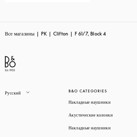
Все магазины
PK
Clifton
F 61/7, Block 4
B&O CATEGORIES
Русский
Link Opens 
Накладные наушники
Link Opens 
Акустические колонки
Link Opens 
Накладные наушники