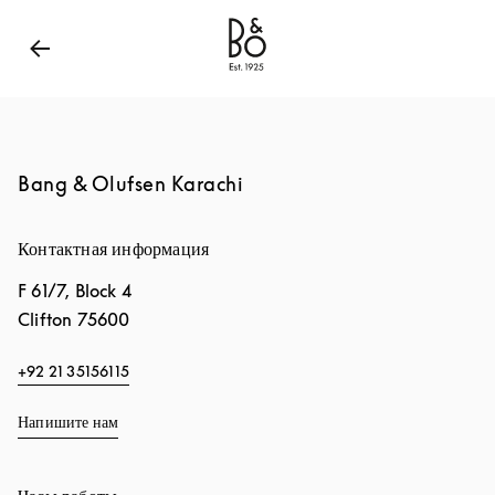
Bang & Olufsen - Exist to Create
Link Opens in New
Bang & Olufsen Karachi
Контактная информация
F 61/7, Block 4
Clifton
75600
+92 21 35156115
Напишите нам