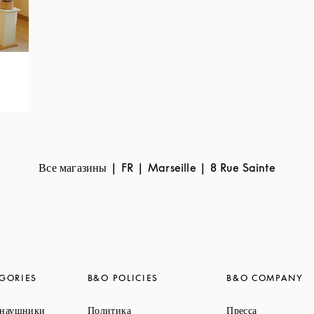
Все магазины
FR
Marseille
8 Rue Sainte
GORIES
B&O POLICIES
B&O COMPANY
Link Opens in New Tab
Link Opens 
 наушники
Политика
Пресса