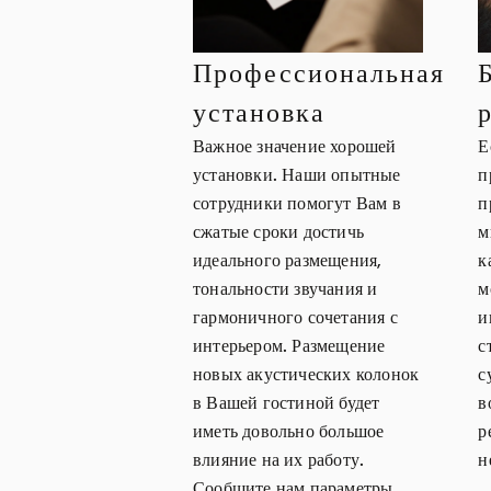
Профессиональная
установка
Важное значение хорошей
Е
установки. Наши опытные
п
сотрудники помогут Вам в
п
сжатые сроки достичь
м
идеального размещения,
к
тональности звучания и
м
гармоничного сочетания с
и
интерьером. Размещение
с
новых акустических колонок
с
в Вашей гостиной будет
в
иметь довольно большое
р
влияние на их работу.
н
Сообщите нам параметры