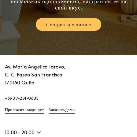
нескольких одновременно, настраивая ее на
свой вкус.
Смотреть в магазине
Link Opens in New Tab
Av. María Angelica Idrovo,
C. C. Paseo San Francisco
170150
Quito
+593 7-281-0633
Link Opens in New Tab
Link Opens in New Tab
Проложить маршрут
Заказать демо
10:00
-
20:00