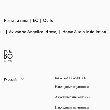
Все магазины
EC
Quito
Av. María Angelica Idrovo,
Home Audio Installation
B&O CATEGORIES
Русский
Link Opens 
Накладные наушники
Link Opens 
Акустические колонки
Link Opens 
Накладные наушники