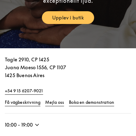
exceptionellt ljud.
Upplev i butik
Link Opens in New Tab
Tagle 2910, CP 1425
Juana Maeso 1556, CP 1107
1425
Buenos Aires
+54 9 15 6207-9021
Link Opens in New Tab
Link Opens
Få vägbeskrivning
Mejla oss
Boka en demonstration
10:00
-
19:00