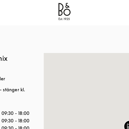
Bang & Olufsen - Exist to Create
Link Opens in New
mix
der
- stänger kl.
veckan
Öppettider
09:30
-
18:00
09:30
-
18:00
09:30
-
18:00