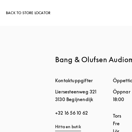
BACK TO STORE LOCATOR
Bang & Olufsen Audio
Kontaktuppgifter
Öppetti
Liersesteenweg 321
Öppnar
3130
Begijnendijk
18:00
+32 16 56 10 62
Dagar i 
Tors
Fre
Hitta en butik
Lör