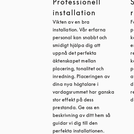
Professionell
installation
Vikten av en bra
F
installation. Vår erfarna
p
personal kan snabbt och
k
smidigt hjälpa dig att
e
uppnå det perfekta
r
äktenskapet mellan
k
placering, tonalitet och
p
inredning. Placeringen av
a
dina nya högtalare i
d
vardagsrummet har ganska
r
stor effekt på dess
d
prestanda. Ge oss en
beskrivning av ditt hem så
guidar vi dig till den
perfekta installationen.