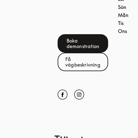
Sön
Mån
Tis
Ons
Boka
Link Opens in New Tab
demonstration
Få
Link Opens in New Tab
vägbeskrivning
Click to open Facebook
Link Opens in New Tab
Click to open Instagram
Link Opens in New Tab