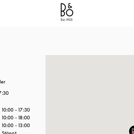
Bang & Olufsen - Exist to Create
Link Opens in New
der
7:30
veckan
Öppettider
10:00
-
17:30
10:00
-
18:00
10:00
-
13:00
Stängt