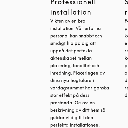
Professionell
installation
Vikten av en bra
F
installation. Vår erfarna
p
personal kan snabbt och
k
smidigt hjälpa dig att
e
uppnå det perfekta
r
äktenskapet mellan
k
placering, tonalitet och
p
inredning. Placeringen av
a
dina nya högtalare i
d
vardagsrummet har ganska
r
stor effekt på dess
d
prestanda. Ge oss en
beskrivning av ditt hem så
guidar vi dig till den
perfekta installationen.