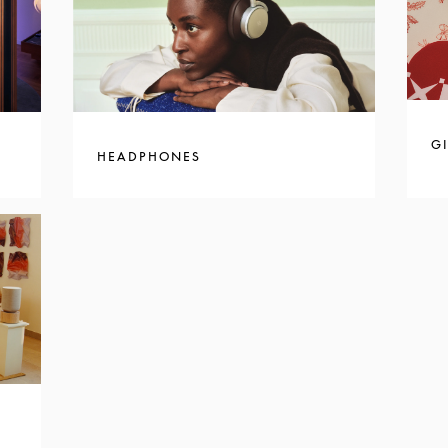
GI
HEADPHONES