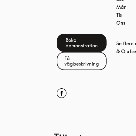
Mån
Tis
Ons
Boka
Se flere
Link Opens in New Tab
demonstration
& Olufs
Få
Link Opens in New Tab
vägbeskrivning
Click to open Facebook
Link Opens in New Tab