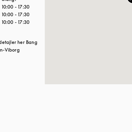
10:00
-
17:30
10:00
-
17:30
10:00
-
17:30
 detajler her
Bang
Link Opens in New Tab
en-Viborg