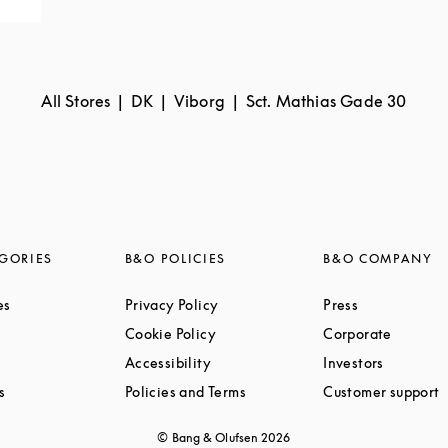
All Stores
DK
Viborg
Sct. Mathias Gade 30
GORIES
B&O POLICIES
B&O COMPANY
Link Opens in New Tab
Link Opens in New Tab
Link Opens i
es
Privacy Policy
Press
ink Opens in New Tab
Link Opens in New Tab
Link Op
Cookie Policy
Corporate
Link Opens in New Tab
Link Opens in New Tab
Link Ope
Accessibility
Investors
Link Opens in New Tab
Link Opens in New Tab
L
s
Policies and Terms
Customer support
© Bang & Olufsen
2026