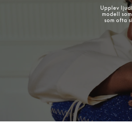
Upplev ljudk
modell som 
som ofta s