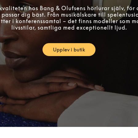
valiteten hos Bang & Olufsens hörlurar själv, för 
passar dig bäst. Från musikälskare till spelentusi
itter i konferenssamtal – det finns modeller som m
livsstilar, samtliga med exceptionellt ljud.
Upplev i butik
Link Opens in New Tab