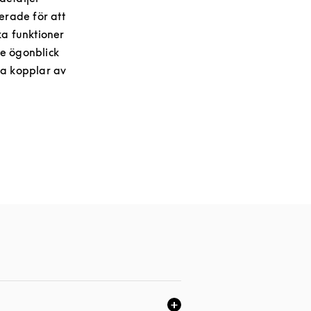
erade för att
lka funktioner
je ögonblick
ara kopplar av