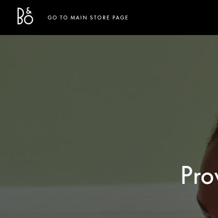
Bang & Olufsen - Exist to Create
Link Opens in New Tab
GO TO MAIN STORE PAGE
Pro