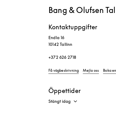
Bang & Olufsen Tal
Kontaktuppgifter
Endla 16
10142
Tallinn
+372 626 2718
Link Opens in New Ta
Få vägbeskrivning
Mejla oss
Boka en
Öppettider
Stängt idag