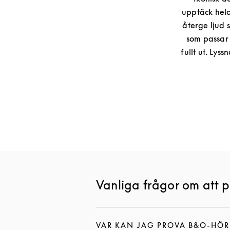
upptäck hela
återge ljud s
som passar 
fullt ut. Lys
Vanliga frågor om att 
VAR KAN JAG PROVA B&O-HÖR
KLICKA FÖR ATT EXPANDERA D