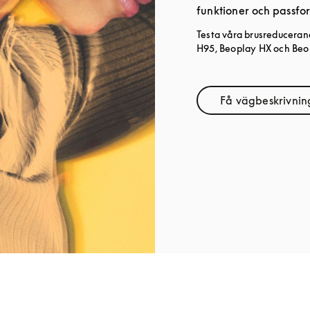
funktioner och passfor
Testa våra brusreduceran
H95, Beoplay HX och Beop
Få vägbeskrivnin
Link Op