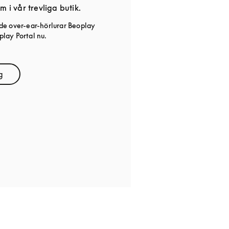
m i vår trevliga butik.
de over-ear-hörlurar Beoplay
lay Portal nu.
g
ens in New Tab