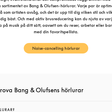
 sortimentet av Bang & Olufsen-hörlurar. Varje par är optim
å som artisten avsåg, och det är upp till dig vilken stil och vi
dig bäst. Och med aktiv brusreducering kan du njuta av var
sna på musik på ditt sätt, oavsett om du reser, arbetar eller b
med din favoritspellista.
Noise-cancelling hörlurar
Link Opens in New Tab
prova Bang & Olufsens hörlurar
LURAR?
EN HÄR BESKRIVNINGEN OCH FORTSÄTTA LÄSA