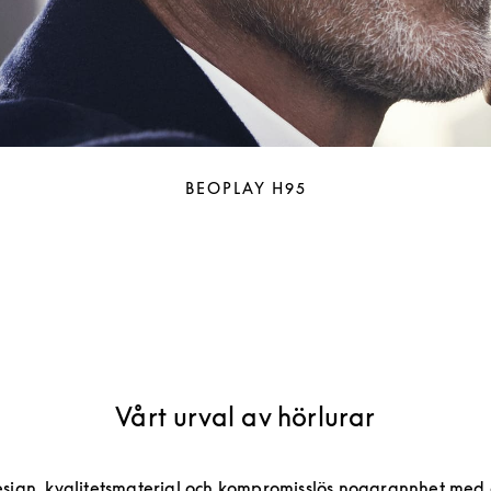
BEOPLAY H95
Vårt urval av hörlurar
esign, kvalitetsmaterial och kompromisslös noggrannhet med 