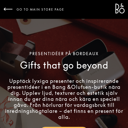
Bang 
L
GO TO MAIN STORE PAGE
PRESENTIDÉER PÅ BORDEAUX
Gifts that go beyond
Upptäck lyxiga presenter och inspirerande
presentidéer i en Bang &Olufsen-butik nära
dig. Upplev ljud, texturer och estetik själv
innan du ger dina nära och kära en speciell
gåva. Från hörlurar för vardagsbruk till
inredningshögtalare – det finns en present för
alla.