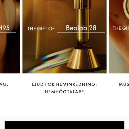
AG:
LJUD FÖR HEMINREDNING:
MUS
HEMHÖGTALARE