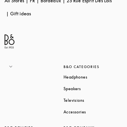
All Stores
FR
Bordeaux
25 Rue Esprit Des Lois
Gift ideas
B&O CATEGORIES
Link Opens in New T
Headphones
Link Opens in New Tab
Speakers
Link Opens in New Ta
Televisions
Link Opens in New Ta
Accessories