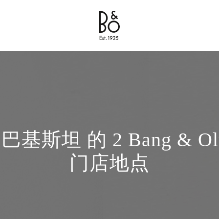
Bang & Olufsen - Exist to Create
Link Opens in New Tab
巴基斯坦 的 2 Bang & Olu
门店地点