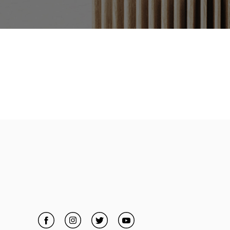
Facebook
Link Opens in New Tab
Instagram
Link Opens in New Tab
Twitter
Link Opens in New Tab
YouTube
Link Opens in New Tab