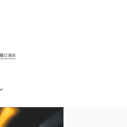
Link Opens in New Tab
预订演示