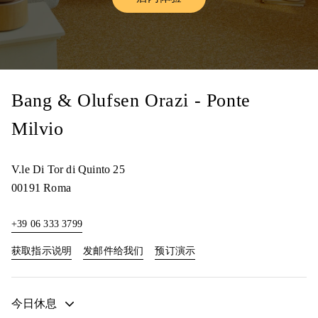
Link Opens in New Tab
Bang & Olufsen Orazi - Ponte
Milvio
V.le Di Tor di Quinto 25
00191
Roma
+39 06 333 3799
Link Opens in New Tab
Link Opens in New Tab
获取指示说明
发邮件给我们
预订演示
今日休息