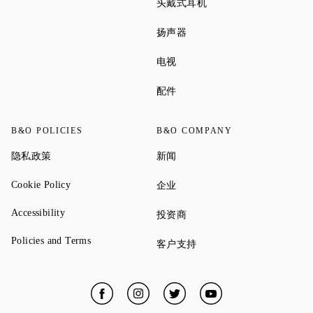
Link Opens in New Tab
头戴式耳机
Link Opens in New Tab
扬声器
Link Opens in New Tab
电视
Link Opens in New Tab
配件
B&O POLICIES
B&O COMPANY
Link Opens in New Tab
Link Opens in New Tab
隐私政策
新闻
Link Opens in New Tab
Link Opens in New Tab
Cookie Policy
企业
Link Opens in New Tab
Accessibility
Link Opens in New Tab
投资商
Link Opens in New Tab
Policies and Terms
Link Opens in New Tab
客户支持
Facebook
Link Opens in New Tab
Instagram
Link Opens in New Tab
Twitter
Link Opens in New Tab
YouTube
Link Opens in New