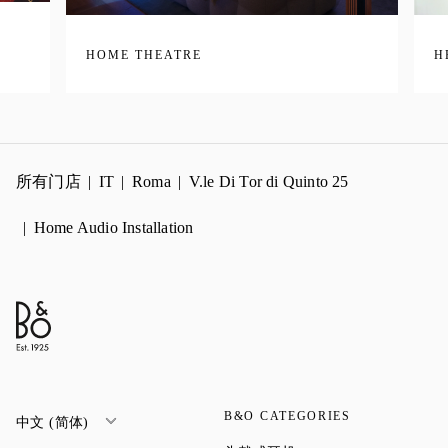
HOME THEATRE
H
所有门店
IT
Roma
V.le Di Tor di Quinto 25
Home Audio Installation
B&O CATEGORIES
中文 (简体)