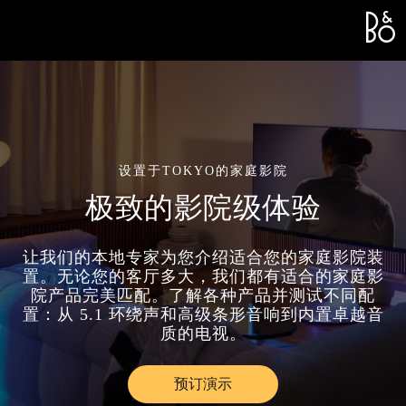
Bang &
L
设置于TOKYO的家庭影院
极致的影院级体验
让我们的本地专家为您介绍适合您的家庭影院装
置。无论您的客厅多大，我们都有适合的家庭影
院产品完美匹配。了解各种产品并测试不同配
置：从 5.1 环绕声和高级条形音响到内置卓越音
质的电视。
预订演示
Link Opens in New Tab