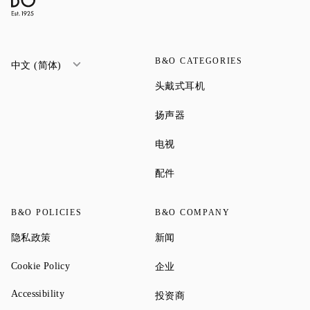
B&O CATEGORIES
中文 (简体)
Link Opens in New Tab
头戴式耳机
Link Opens in New Tab
扬声器
Link Opens in New Tab
电视
Link Opens in New Tab
配件
B&O POLICIES
B&O COMPANY
Link Opens in New Tab
Link Opens in New Tab
隐私政策
新闻
Link Opens in New Tab
Link Opens in New Tab
Cookie Policy
企业
Link Opens in New Tab
Accessibility
Link Opens in New Tab
投资商