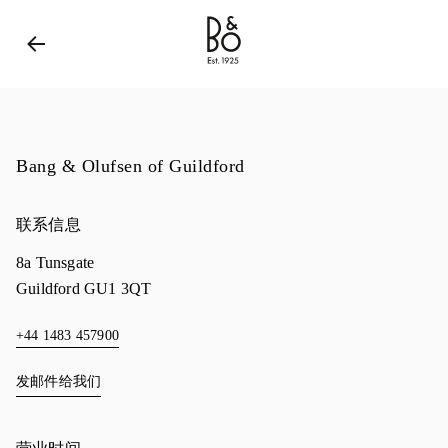
Bang & Olufsen - Exist to Create
Link Opens in New 
Bang & Olufsen of Guildford
联系信息
8a Tunsgate
Guildford
GU1 3QT
+44 1483 457900
发邮件给我们