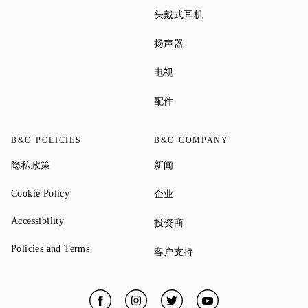
Link Opens in New Tab
头戴式耳机
Link Opens in New Tab
扬声器
Link Opens in New Tab
电视
Link Opens in New Tab
配件
B&O POLICIES
B&O COMPANY
Link Opens in New Tab
Link Opens in New Tab
隐私政策
新闻
Link Opens in New Tab
Link Opens in New Tab
Cookie Policy
企业
Link Opens in New Tab
Accessibility
Link Opens in New Tab
投资商
Link Opens in New Tab
Policies and Terms
Link Opens in New Tab
客户支持
Facebook
Link Opens in New Tab
Instagram
Link Opens in New Tab
Twitter
Link Opens in New Tab
YouTube
Link Opens in New