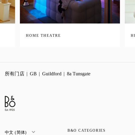
HOME THEATRE
H
所有门店
GB
Guildford
8a Tunsgate
B&O CATEGORIES
中文 (简体)