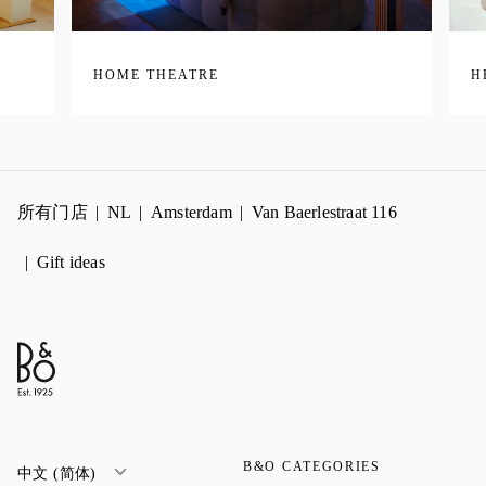
HOME THEATRE
H
所有门店
NL
Amsterdam
Van Baerlestraat 116
Gift ideas
B&O CATEGORIES
中文 (简体)