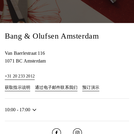
Bang & Olufsen Amsterdam
Van Baerlestraat 116
1071 BC
Amsterdam
+31 20 233 2012
Link Opens in New Tab
Link Opens in New
获取指示说明
通过电子邮件联系我们
预订演示
10:00
-
17:00
Click to open Facebook
Link Opens in New Tab
Click to open Instagram
Link Opens in New Tab