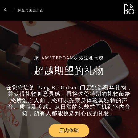
Bang &
L
转至门店主页面
来 AMSTERDAM探索送礼灵感
超越期望的礼物
在您附近的 Bang & Olufsen 门店甄选奢华礼物，
并获得礼物创意灵感。再将这份特别的礼物献给
您所爱之人前，您可以先亲身体验其独特的声
音、质感及美感。从日常的头戴式耳机到室内音
箱，所有人都能挑选到心仪的礼物。
店内体验
Link Opens in New Tab