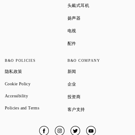
Link Opens in New Tab
头戴式耳机
Link Opens in New Tab
扬声器
Link Opens in New Tab
电视
Link Opens in New Tab
配件
B&O POLICIES
B&O COMPANY
Link Opens in New Tab
Link Opens in New Tab
隐私政策
新闻
Link Opens in New Tab
Link Opens in New Tab
Cookie Policy
企业
Link Opens in New Tab
Accessibility
Link Opens in New Tab
投资商
Link Opens in New Tab
Policies and Terms
Link Opens in New Tab
客户支持
Facebook
Link Opens in New Tab
Instagram
Link Opens in New Tab
Twitter
Link Opens in New Tab
YouTube
Link Opens in New