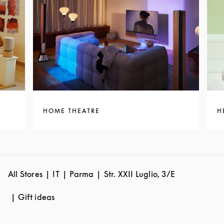
HOME THEATRE
H
All Stores
IT
Parma
Str. XXII Luglio, 3/E
Gift ideas