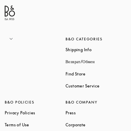
B&O CATEGORIES
Link Opens in New 
Shipping Info
Link Opens in New
Возврат/Обмен
Link Opens in New Tab
Find Store
Link Opens in 
Customer Service
B&O POLICIES
B&O COMPANY
Link Opens in New Tab
Link Opens in New Tab
Privacy Policies
Press
Link Opens in New Tab
Link Opens in New Tab
Terms of Use
Corporate