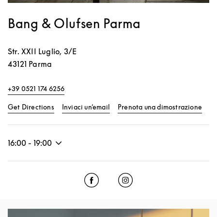
Bang & Olufsen Parma
Str. XXII Luglio, 3/E
43121
Parma
+39 0521 174 6256
Link Opens in New Tab
Link
Get Directions
Inviaci un’email
Prenota una dimostrazione
16:00
-
19:00
Click to open Facebook
Link Opens in New Tab
Click to open Instagram
Link Opens in New Tab
Event Image