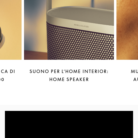
CA DI
SUONO PER L’HOME INTERIOR:
MU
00
HOME SPEAKER
A