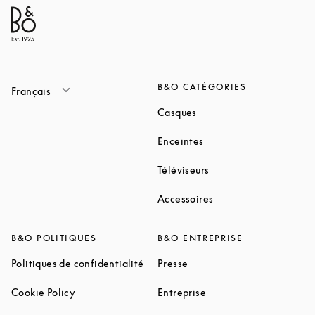
B&O CATÉGORIES
Français
Link Opens in New Tab
Casques
Link Opens in New Tab
Enceintes
Link Opens in New Ta
Téléviseurs
Link Opens in New Ta
Accessoires
B&O POLITIQUES
B&O ENTREPRISE
Link Opens in New Tab
Link Opens in New Tab
Politiques de confidentialité
Presse
Link Opens in New Tab
Link Opens in New Tab
Cookie Policy
Entreprise