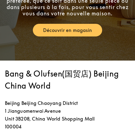
préférée, que ce soit dans une seule pièce ou
dans plusieurs à la fois, pour vous sentir chez
vous dans votre nouvelle maison.
Découvrir en magasin
Link Opens in New Tab
Bang & Olufsen(国贸店) Beijing
China World
Beijing
Beijing
Chaoyang District
1 Jianguomenwai Avenue
Unit 3B208, China World Shopping Mall
100004