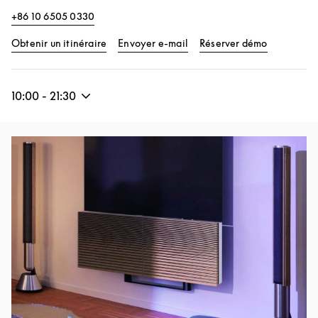
+86 10 6505 0330
Link Opens in New Tab
Link Opens
Obtenir un itinéraire
Envoyer e-mail
Réserver démo
10:00
-
21:30
Image de l’événement