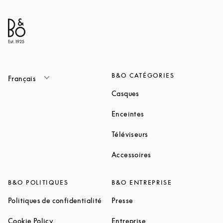
B&O CATÉGORIES
Français
Link Opens in New Tab
Casques
Link Opens in New Tab
Enceintes
Link Opens in New Ta
Téléviseurs
Link Opens in New Ta
Accessoires
B&O POLITIQUES
B&O ENTREPRISE
Link Opens in New Tab
Link Opens in New Tab
Politiques de confidentialité
Presse
Link Opens in New Tab
Link Opens in New Tab
Cookie Policy
Entreprise