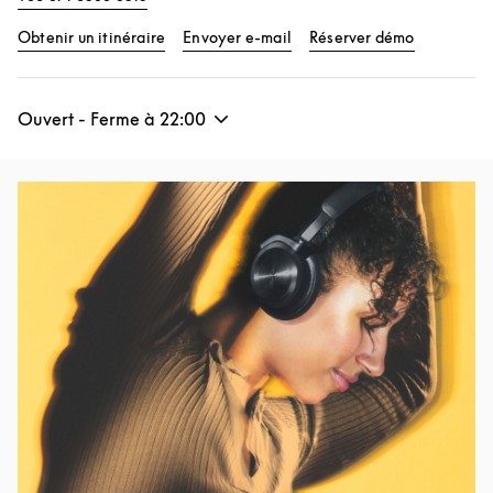
Link Opens in New Tab
Link Opens
Obtenir un itinéraire
Envoyer e-mail
Réserver démo
Ouvert - Ferme à
22:00
Image de l’événement