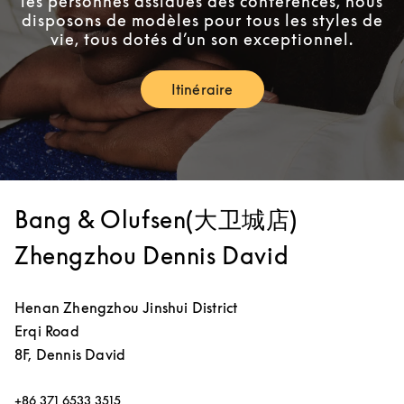
les personnes assidues des conférences, nous
disposons de modèles pour tous les styles de
vie, tous dotés d’un son exceptionnel.
Itinéraire
Link Opens in New Tab
Bang & Olufsen(大卫城店)
Zhengzhou Dennis David
Henan
Zhengzhou
Jinshui District
Erqi Road
8F, Dennis David
+86 371 6533 3515