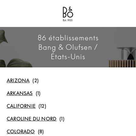
Bang & Olufsen - Exist to Create
Link Opens in New Tab
86 établissements
Bang & Olufsen /
États-Unis
ARIZONA
ARKANSAS
CALIFORNIE
CAROLINE DU NORD
COLORADO