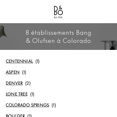
Bang & Olufsen - Exist to Create
Link Opens in New Tab
8 établissements Bang
& Olufsen à Colorado
CENTENNIAL
ASPEN
DENVER
LONE TREE
COLORADO SPRINGS
BOULDER