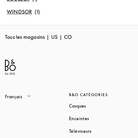
WINDSOR
Tous les magasins
US
CO
B&O CATÉGORIES
Français
Link Opens in New Tab
Casques
Link Opens in New Tab
Enceintes
Link Opens in New Ta
Téléviseurs