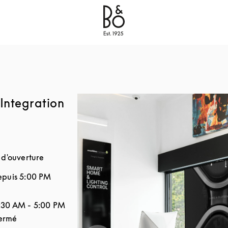
Bang & Olufsen - Exist to Create
Link Opens in New
Integration
 d'ouverture
epuis
5:00 PM
la semaine
Horaires d'ouverture
:30 AM
-
5:00 PM
ermé