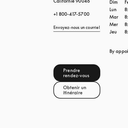
Californie
90046
Dim
F
Lun
8
+1 800-417-5700
Mar
8
Mer
8
Envoyez-nous un courriel
Jeu
8
By appoi
Prendre
Link Opens in New Tab
rendez-vous
Obtenir un
Link Opens in New Tab
itinéraire