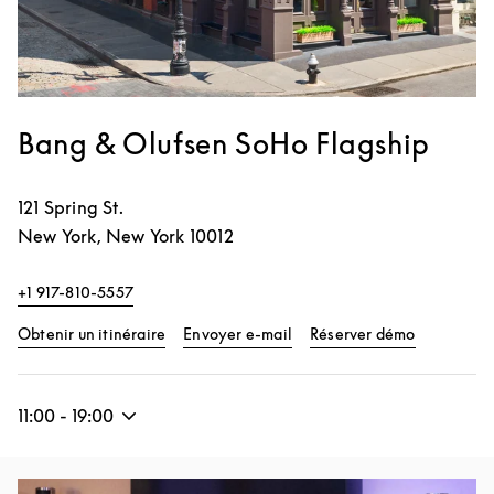
Bang & Olufsen SoHo Flagship
121 Spring St.
New York
,
New York
10012
+1 917-810-5557
Link Opens in New Tab
Link Opens
Obtenir un itinéraire
Envoyer e-mail
Réserver démo
11:00
-
19:00
Image de l’événement