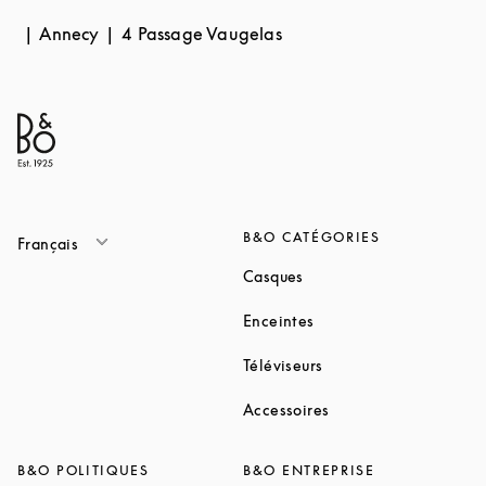
Annecy
4 Passage Vaugelas
B&O CATÉGORIES
Français
Link Opens in New Tab
Casques
Link Opens in New Tab
Enceintes
Link Opens in New Ta
Téléviseurs
Link Opens in New Ta
Accessoires
B&O POLITIQUES
B&O ENTREPRISE