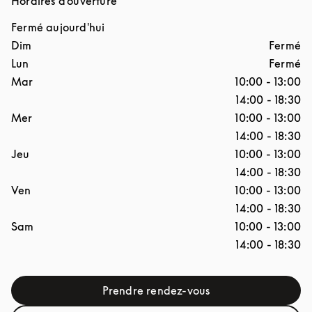
Horaires d'ouverture
Fermé aujourd'hui
Jour de la semaine
Horaires d'ouverture
Dim
Fermé
Lun
Fermé
Mar
10:00
-
13:00
14:00
-
18:30
Mer
10:00
-
13:00
14:00
-
18:30
Jeu
10:00
-
13:00
14:00
-
18:30
Ven
10:00
-
13:00
14:00
-
18:30
Sam
10:00
-
13:00
14:00
-
18:30
Prendre rendez-vous
Link Opens in New Tab