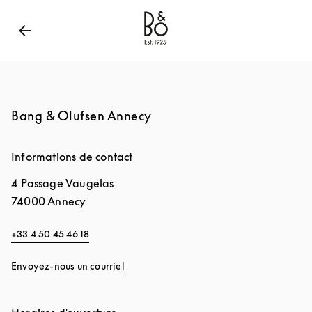
Bang & Olufsen - Exist to Create
Link Opens in New
Bang & Olufsen Annecy
Informations de contact
4 Passage Vaugelas
74000
Annecy
+33 4 50 45 46 18
Envoyez-nous un courriel