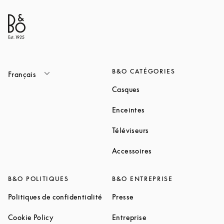
B&O CATÉGORIES
Français
Link Opens in New Tab
Casques
Link Opens in New Tab
Enceintes
Link Opens in New Ta
Téléviseurs
Link Opens in New Ta
Accessoires
B&O POLITIQUES
B&O ENTREPRISE
Link Opens in New Tab
Link Opens in New Tab
Politiques de confidentialité
Presse
Link Opens in New Tab
Link Opens in New Tab
Cookie Policy
Entreprise