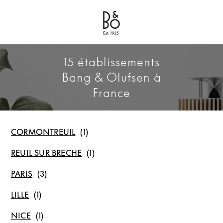
Bang & Olufsen - Exist to Create
Link Opens in New Tab
15 établissements
Bang & Olufsen à
France
CORMONTREUIL
REUIL SUR BRECHE
PARIS
LILLE
NICE