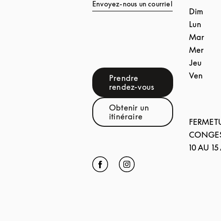
Envoyez-nous un courriel
Dim
Lun
Mar
Mer
Jeu
Ven
Prendre
Link Opens in New Tab
rendez-vous
Obtenir un
Link Opens in New Tab
itinéraire
FERMET
CONGES
10 AU 1
Click to open Facebook
Link Opens in New Tab
Click to open Instagram
Link Opens in New Tab