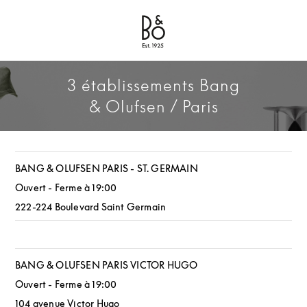
Bang & Olufsen - Exist to Create
Link Opens in New Tab
3 établissements Bang
& Olufsen / Paris
BANG & OLUFSEN PARIS - ST. GERMAIN
Ouvert - Ferme à
19:00
222-224 Boulevard Saint Germain
BANG & OLUFSEN PARIS VICTOR HUGO
Ouvert - Ferme à
19:00
104 avenue Victor Hugo