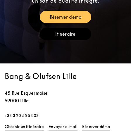
un son de qualité intégré.
Réserver démo
Link Opens in New Tab
Itinéraire
Link Opens in New Tab
Bang & Olufsen Lille
45 Rue Esquermoise
59000
Lille
+33 3 20 55 53 03
Link Opens in New Tab
Link Opens
Obtenir un itinéraire
Envoyer e-mail
Réserver démo