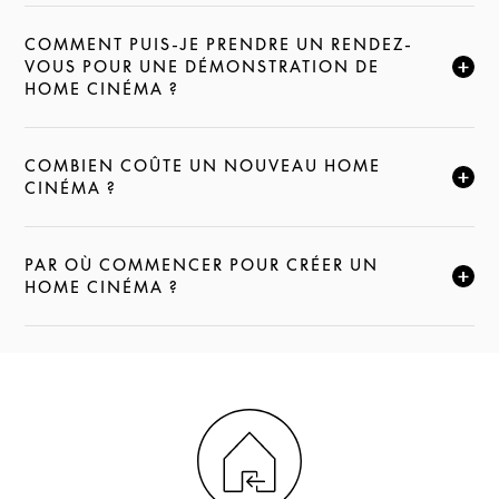
COMMENT PUIS-JE PRENDRE UN RENDEZ-
VOUS POUR UNE DÉMONSTRATION DE
CLIQUEZ POUR ÉLARGIR CETTE DESCRIPTION ET C
HOME CINÉMA ?
COMBIEN COÛTE UN NOUVEAU HOME
CLIQUEZ POUR ÉLARGIR CETTE DESCRIPTION ET C
CINÉMA ?
PAR OÙ COMMENCER POUR CRÉER UN
CLIQUEZ POUR ÉLARGIR CETTE DESCRIPTION ET C
HOME CINÉMA ?