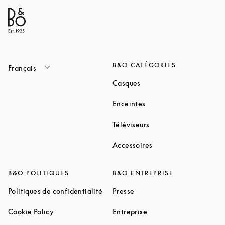
B&O CATÉGORIES
Français
Link Opens in New Tab
Casques
Link Opens in New Tab
Enceintes
Link Opens in New Ta
Téléviseurs
Link Opens in New Ta
Accessoires
B&O POLITIQUES
B&O ENTREPRISE
Link Opens in New Tab
Link Opens in New Tab
Politiques de confidentialité
Presse
Link Opens in New Tab
Link Opens in New Tab
Cookie Policy
Entreprise