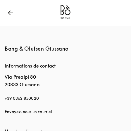
Bang & Olufsen - Exist to Create
Link Opens in New
Bang & Olufsen Giussano
Informations de contact
Via Prealpi 80
20833
Giussano
+39 0362 850020
Envoyez-nous un courriel