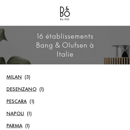
Bang & Olufsen - Exist to Create
Link Opens in New Tab
16 établissements
Bang & Olufsen à
Italie
MILAN
DESENZANO
PESCARA
NAPOLI
PARMA