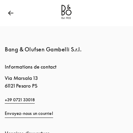
Bang & Olufsen - Exist to Create
Link Opens in New
Bang & Olufsen Gambelli S.r.l.
Informations de contact
Via Marsala 13
61121
Pesaro PS
+39 0721 33018
Envoyez-nous un courriel