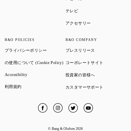
Link Opens in New Tab
テレビ
Link Opens in New Ta
アクセサリー
B&O POLICIES
B&O COMPANY
Link Opens in New Tab
Link Opens in New 
プライバシーポリシー
プレスリリース
Link Opens in New Tab
Link Opens in
の使用について (Cookie Policy)
コーポレートサイト
Link Opens in New Tab
Link Opens in New 
Accessibility
投資家の皆様へ
Link Opens in New Tab
利用規約
Link Opens in
カスタマーサポート
Facebook
Link Opens in New Tab
Instagram
Link Opens in New Tab
Twitter
Link Opens in New Tab
YouTube
Link Opens in New
© Bang & Olufsen
2026