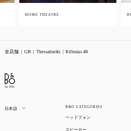
HOME THEATRE
H
全店舗
GR
Thessaloniki
Kifissias 48
B&O CATEGORIES
日本語
Link Opens in New Ta
ヘッドフォン
Link Opens in New Tab
スピーカー