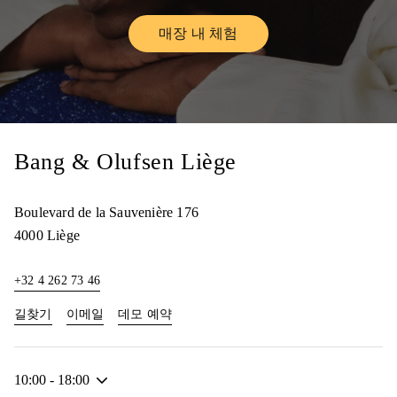
매장 내 체험
Link Opens in New Tab
Bang & Olufsen Liège
Boulevard de la Sauvenière 176
4000
Liège
+32 4 262 73 46
Link Opens in New Tab
Link Opens in New Tab
길찾기
이메일
데모 예약
10:00
-
18:00