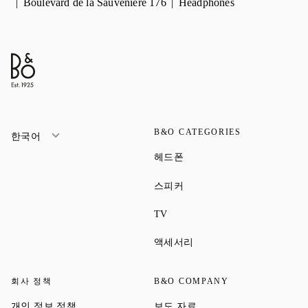
Boulevard de la Sauvenière 176
Headphones
B&O CATEGORIES
한국어
Link Opens in New Tab
헤드폰
Link Opens in New Tab
스피커
Link Opens in New Tab
TV
Link Opens in New Tab
액세서리
회사 정책
B&O COMPANY
Link Opens in New Tab
Link Opens in New Tab
개인 정보 정책
보도 자료