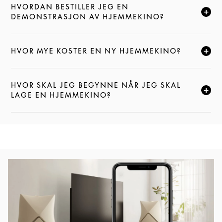
HVORDAN BESTILLER JEG EN
KLIKK FOR Å UTVIDE DENNE BESKRIVELSEN, OG FOR
DEMONSTRASJON AV HJEMMEKINO?
HVOR MYE KOSTER EN NY HJEMMEKINO?
KLIKK FOR Å UTVIDE DENNE BESKRIVELSEN, OG FOR
HVOR SKAL JEG BEGYNNE NÅR JEG SKAL
KLIKK FOR Å UTVIDE DENNE BESKRIVELSEN, OG FOR
LAGE EN HJEMMEKINO?
Bilde av arrangement