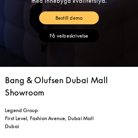
med innebygd kvalitetslyd.
Bestill demo
Link Opens in New Tab
Få veibeskrivelse
Link Opens in New Tab
Bang & Olufsen Dubai Mall
Showroom
Legend Group
First Level, Fashion Avenue, Dubai Mall
Dubai