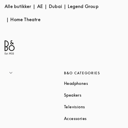
Alle butikker
AE
Dubai
Legend Group
Home Theatre
B&O CATEGORIES
Link Opens in New T
Headphones
Link Opens in New Tab
Speakers
Link Opens in New Ta
Televisions
Link Opens in New Ta
Accessories