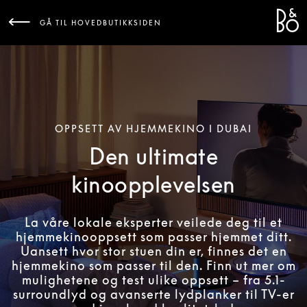
Bang 
L
GÅ TIL HOVEDBUTIKKSIDEN
OPPSETT AV HJEMMEKINO I DUBAI
Den ultimate
kinoopplevelsen
La våre lokale eksperter veilede deg til et
hjemmekinooppsett som passer hjemmet ditt.
Uansett hvor stor stuen din er, finnes det en
hjemmekino som passer til den. Finn ut mer om
mulighetene og test ulike oppsett – fra 5.1-
surroundlyd og avanserte lydplanker til TV-er