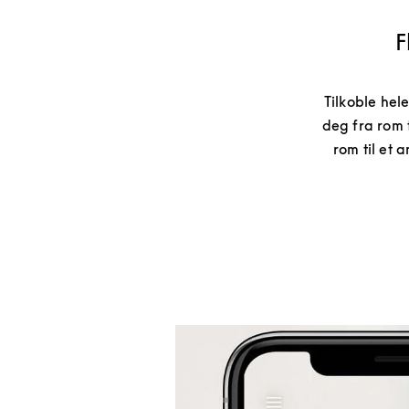
F
Tilkoble hel
deg fra rom t
rom til et 
Bilde av arrangement