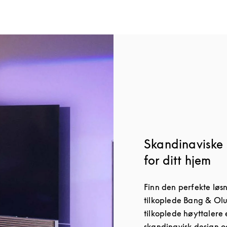
Skandinaviske 
for ditt hjem
Finn den perfekte løs
tilkoplede Bang & Olu
tilkoplede høyttalere e
skandinavisk design o