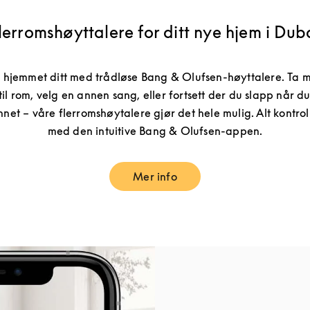
lerromshøyttalere for ditt nye hjem i Dub
e hjemmet ditt med trådløse Bang & Olufsen-høyttalere. Ta
il rom, velg en annen sang, eller fortsett der du slapp når du
annet – våre flerromshøytalere gjør det hele mulig. Alt kontrol
med den intuitive Bang & Olufsen-appen.
Mer info
Link Opens in New Tab