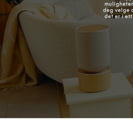
muligheten
deg velge a
det er i e