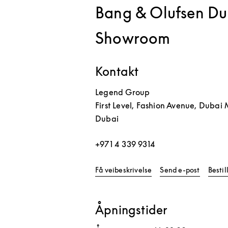
Bang & Olufsen Du
Showroom
Kontakt
Legend Group
First Level, Fashion Avenue, Dubai 
Dubai
+971 4 339 9314
Link Opens in New Tab
Få veibeskrivelse
Send e-post
Besti
Åpningstider