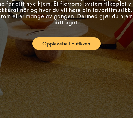
e for ditt nye hjem. Et flerroms-system tilkoplet vi
kkurat når og hvor du vil høre din favorittmusikk
tt rom eller mange av gangen. Dermed gjør du hjemm
ditt eget.
Opplevelse i butikken
Link Opens in New Tab