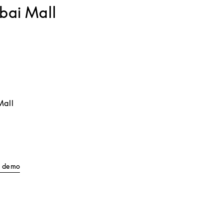
bai Mall
Mall
Link Opens in New Tab
ll demo