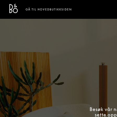
Bang & Olufsen - Exist to Create
Link Opens in New Tab
GÅ TIL HOVEDBUTIKKSIDEN
Besøk vår n
sette opp