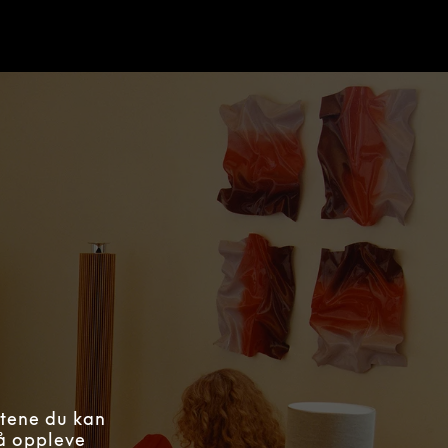
åtene du kan
 å oppleve