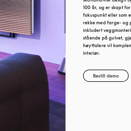
100 år, og er skapt fo
fokuspunkt eller som et
rekke med farge- og p
inkludert veggmonterin
stående på gulvet, gj
høyttalere vil komplem
interiør.
Bestill demo
Link Opens