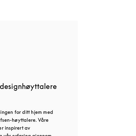
designhøyttalere
ningen for ditt hjem med
fsen-høyttalere. Våre
r inspirert av
g vår erfaring gjennom