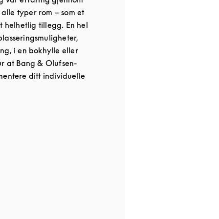
r alle typer rom – som et
 helhetlig tillegg. En hel
lasseringsmuligheter,
g, i en bokhylle eller
ør at Bang & Olufsen-
entere ditt individuelle
 in New Tab