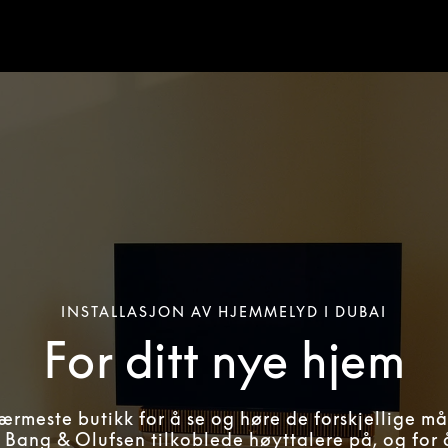
INSTALLASJON AV HJEMMELYD I DUBAI
For ditt nye hjem
ærmeste butikk for å se og høre de forskjellige m
 Bang & Olufsen tilkoblede høyttalere på, og for