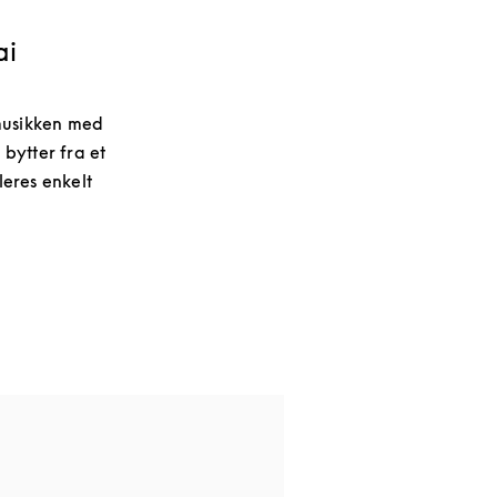
ai
 musikken med
 bytter fra et
leres enkelt