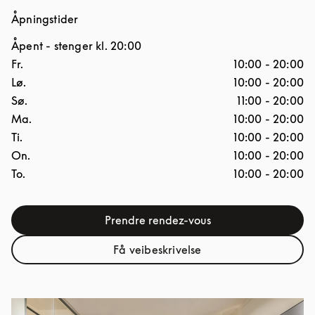
Åpningstider
Åpent
- stenger kl.
20:00
Ukedag
Åpningstider
Fr.
10:00
-
20:00
Lø.
10:00
-
20:00
Sø.
11:00
-
20:00
Ma.
10:00
-
20:00
Ti.
10:00
-
20:00
On.
10:00
-
20:00
To.
10:00
-
20:00
Prendre rendez-vous
Få veibeskrivelse
Link Opens in New Tab