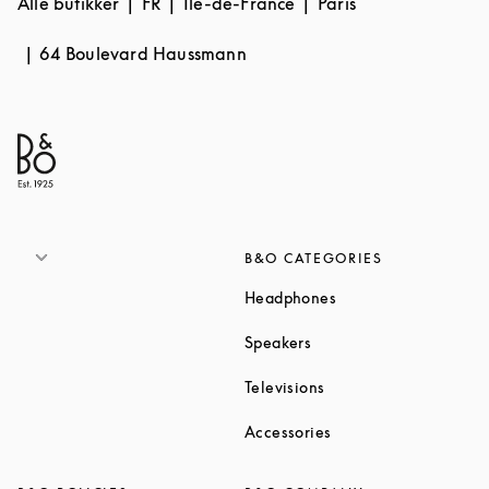
Alle butikker
FR
Île-de-France
Paris
64 Boulevard Haussmann
B&O CATEGORIES
Link Opens in New T
Headphones
Link Opens in New Tab
Speakers
Link Opens in New Ta
Televisions
Link Opens in New Ta
Accessories