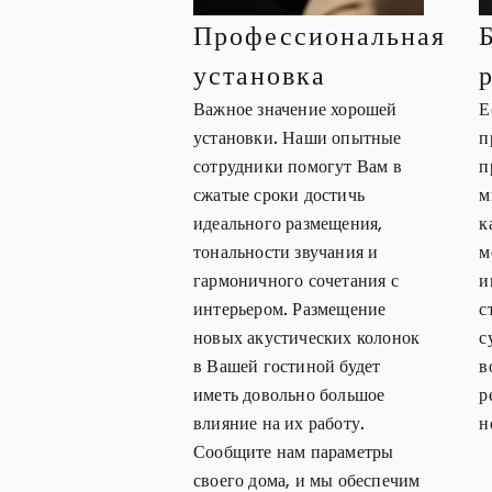
Профессиональная
установка
Важное значение хорошей
Е
установки. Наши опытные
п
сотрудники помогут Вам в
п
сжатые сроки достичь
м
идеального размещения,
к
тональности звучания и
м
гармоничного сочетания с
и
интерьером. Размещение
с
новых акустических колонок
с
в Вашей гостиной будет
в
иметь довольно большое
р
влияние на их работу.
н
Сообщите нам параметры
своего дома, и мы обеспечим