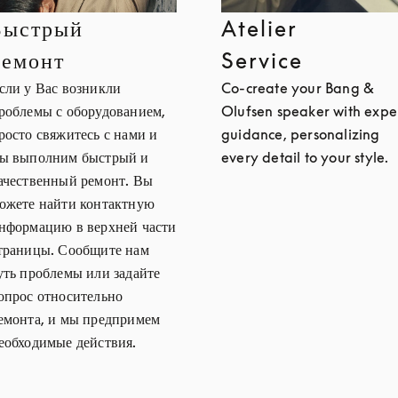
Быстрый
Atelier
ремонт
Service
сли у Вас возникли
Co-create your Bang &
роблемы с оборудованием,
Olufsen speaker with expe
росто свяжитесь с нами и
guidance, personalizing
ы выполним быстрый и
every detail to your style.
ачественный ремонт. Вы
ожете найти контактную
нформацию в верхней части
траницы. Сообщите нам
уть проблемы или задайте
опрос относительно
емонта, и мы предпримем
еобходимые действия.