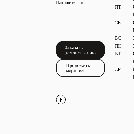
Напишите нам
ПТ
СБ
ВС
ПН
Заказать
Link Opens in New Tab
демонстрацию
ВТ
Проложить
СР
Link Opens in New Tab
маршрут
Click to open Facebook
Link Opens in New Tab