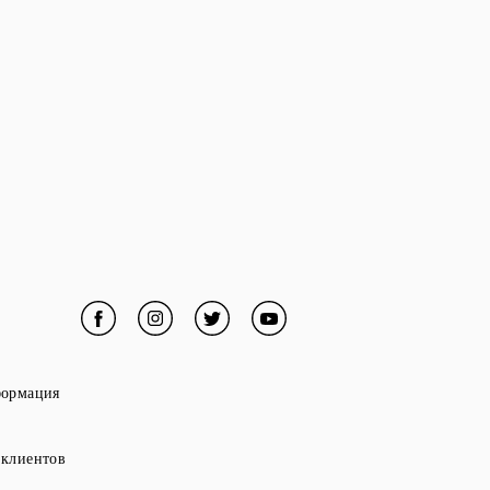
Facebook
Link Opens in New Tab
Instagram
Link Opens in New Tab
Twitter
Link Opens in New Tab
YouTube
Link Opens in New Tab
in New Tab
Link Opens in New Tab
формация
ens in New Tab
Link Opens in New Tab
 клиентов