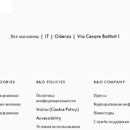
Все магазины
IT
Oderzo
Via Cesare Battisti 1
GORIES
B&O POLICIES
B&O COMPANY
Link Opens in New Tab
Link Opens 
 наушники
Политика
Пресса
Link Opens in New Tab
конфиденциальности
Link Opens in New Tab
ие колонки
Корпоративная ин
Link Opens in New Tab
Файлы (Cookie Policy)
Link Opens in New Tab
Link Op
 наушники
Инвесторы
Link Opens in New Tab
Accessibility
Link Opens in New Tab
ы
Служба поддержки
Link Opens in New Tab
Условия использования