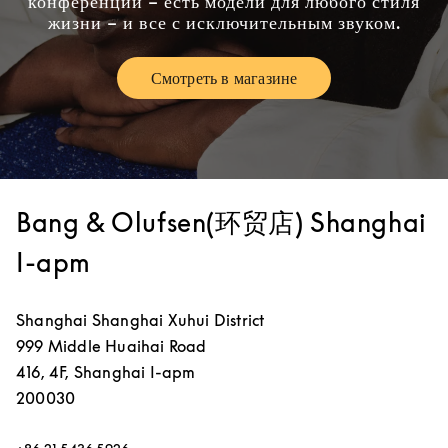
конференций – есть модели для любого стиля
жизни – и все с исключительным звуком.
Смотреть в магазине
Link Opens in New Tab
Bang & Olufsen(环贸店) Shanghai
I-apm
Shanghai
Shanghai
Xuhui District
999 Middle Huaihai Road
416, 4F, Shanghai I-apm
200030