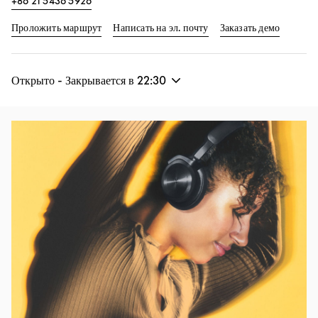
+86 21 5436 5926
Link Opens in New Tab
Link Op
Проложить маршрут
Написать на эл. почту
Заказать демо
Открыто - Закрывается в
22:30
Изображение события