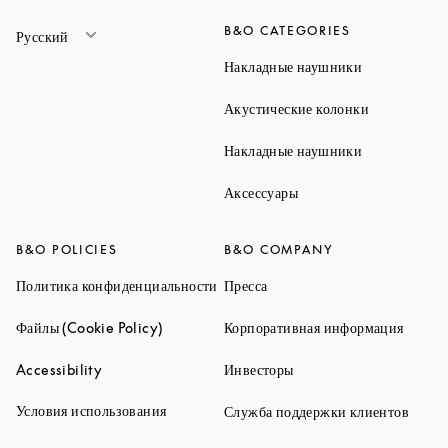
B&O CATEGORIES
Русский
Link Opens 
Накладные наушники
Link Opens 
Акустические колонки
Link Opens 
Накладные наушники
Link Opens in New Ta
Аксессуары
B&O POLICIES
B&O COMPANY
Link Opens in New Tab
Link Opens in New Tab
Политика конфиденциальности
Пресса
Link Opens in New Tab
Link O
Файлы (Cookie Policy)
Корпоративная информация
Link Opens in New Tab
Link Opens in New Tab
Accessibility
Инвесторы
Link Opens in New Tab
Условия использования
Link 
Служба поддержки клиентов