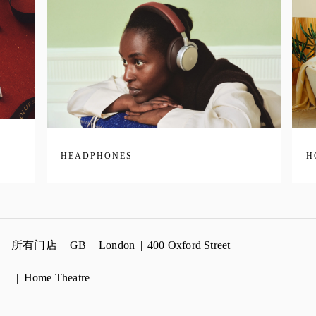
HEADPHONES
H
所有门店
GB
London
400 Oxford Street
Home Theatre