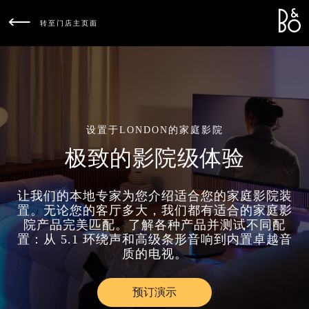
Bang &
L
转至门店主页面
设置于LONDON的家庭影院
极致的影院级体验
让我们的本地专家为您介绍适合您的家庭影院装
置。无论您的客厅多大，我们都有适合的家庭影
院产品完美匹配。了解各种产品并测试不同配
置：从 5.1 环绕声和高级条形音响到内置卓越音
质的电视。
预订演示
Link Opens in New Tab