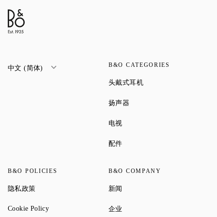
B&O CATEGORIES
中文 (简体)
Link Opens in New Tab
头戴式耳机
Link Opens in New Tab
扬声器
Link Opens in New Tab
电视
Link Opens in New Tab
配件
B&O POLICIES
B&O COMPANY
Link Opens in New Tab
Link Opens in New Tab
隐私政策
新闻
Link Opens in New Tab
Link Opens in New Tab
Cookie Policy
企业