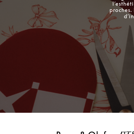
l’esthé
proches.
d’i