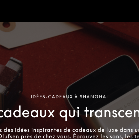
IDÉES-CADEAUX À SHANGHAI
cadeaux qui transce
 des idées inspirantes de cadeaux de luxe dans 
lufsen près de chez vous. Éprouvez les sons, les te