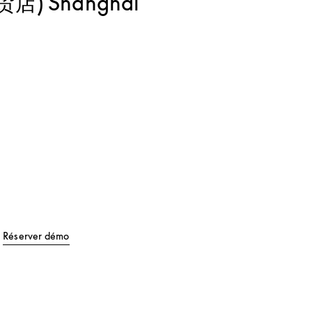
环贸店) Shanghai
Tab
Link Opens in New Tab
Réserver démo