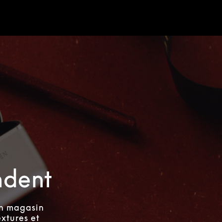
ndent
un magasin
xtures et