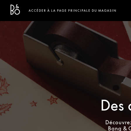
Bang & Olufsen - Exist to Create
Link Opens in New Tab
ACCÉDER À LA PAGE PRINCIPALE DU MAGASIN
Des 
Découvrez
Bang & O