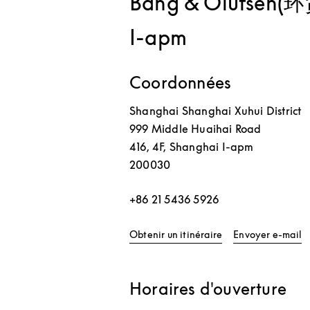
Bang & Olufsen(
I-apm
Coordonnées
Shanghai
Shanghai
Xuhui District
999 Middle Huaihai Road
416, 4F, Shanghai I-apm
200030
+86 21 5436 5926
Link Opens in New 
Obtenir un itinéraire
Envoyer e-mail
Horaires d'ouverture