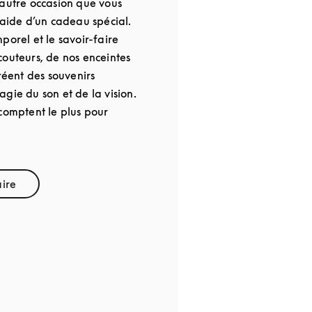
 autre occasion que vous
’aide d’un cadeau spécial.
porel et le savoir-faire
couteurs, de nos enceintes
créent des souvenirs
gie du son et de la vision.
comptent le plus pour
aire
pens in New Tab