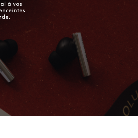
al à vos
enceintes
nde.