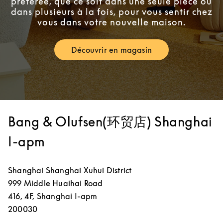
préférée, que ce soit dans une seule pièce ou
dans plusieurs à la fois, pour vous sentir chez
vous dans votre nouvelle maison.
Découvrir en magasin
Link Opens in New Tab
Bang & Olufsen(环贸店) Shanghai
I-apm
Shanghai
Shanghai
Xuhui District
999 Middle Huaihai Road
416, 4F, Shanghai I-apm
200030