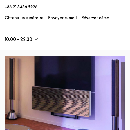
+86 21 5436 5926
Link Opens in New Tab
Link Opens
Obtenir un itinéraire
Envoyer e-mail
Réserver démo
10:00
-
22:30
Image de l’événement