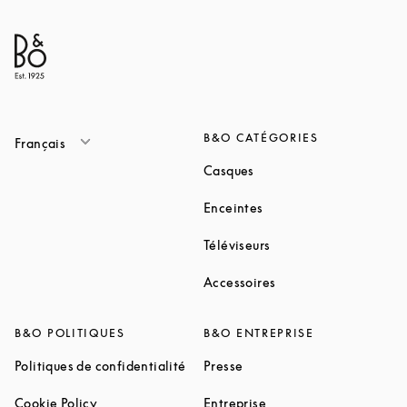
B&O CATÉGORIES
Français
Link Opens in New Tab
Casques
Link Opens in New Tab
Enceintes
Link Opens in New Ta
Téléviseurs
Link Opens in New Ta
Accessoires
B&O POLITIQUES
B&O ENTREPRISE
Link Opens in New Tab
Link Opens in New Tab
Politiques de confidentialité
Presse
Link Opens in New Tab
Link Opens in New Tab
Cookie Policy
Entreprise